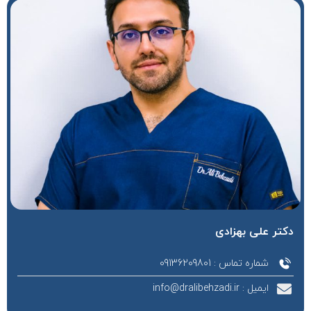
دکتر علی بهزادی
شماره تماس : 09136209801
ایمیل : info@dralibehzadi.ir