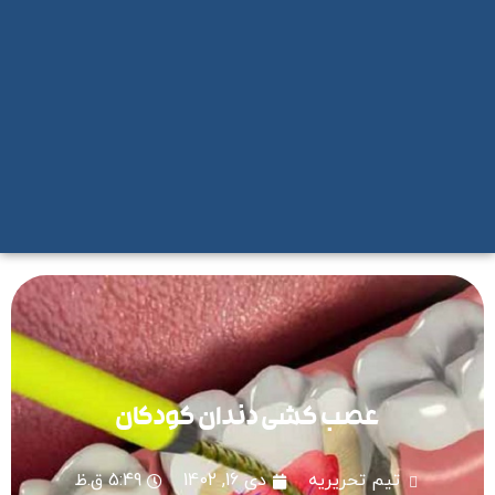
عصب کشی دندان کودکان
تیم تحریریه
دی 16, 1402
5:49 ق.ظ