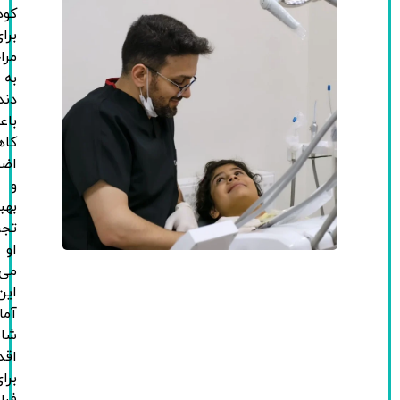
کودک
برای
مراجعه
به
دندانپزشکی
باعث
کاهش
اضطراب
و
بهبود
تجربه
او
می‌شود.
این
آماده‌سازی
شامل
اقداماتی
برای