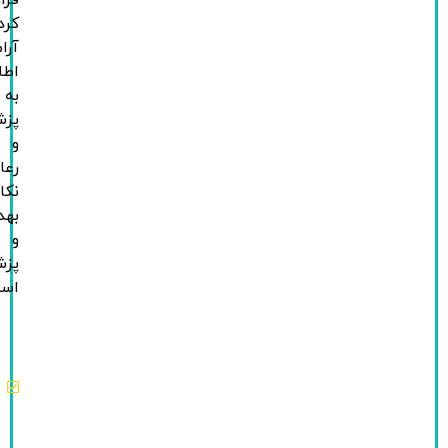
فراهم
کردن
آرامش،
اطلاع‌رسانی
به
پزشک،
و
رعایت
نکات
بهداشتی
و
پزشکی
است.
اطمینان
از
استراحت
کافی
کودک
شب قبل.