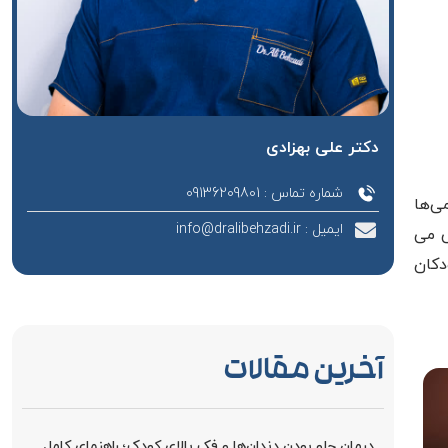
دکتر علی بهزادی
شماره تماس : 09136209801
ی‌ها
ایمیل : info@dralibehzadi.ir
ی می
دکان
آخرین مقالات
درمان جلو بودن دندان‌ها و فک بالای کودک؛ راهنمای کامل