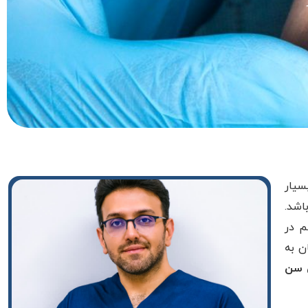
سیار
اشد.
م در
ن به
 سن