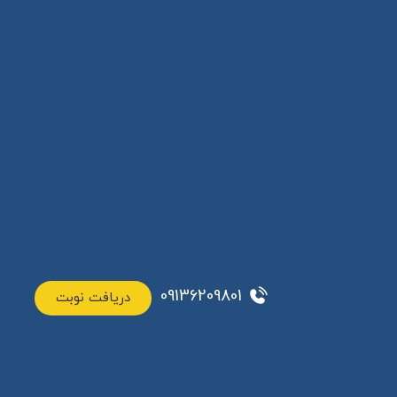
09136209801
دریافت نوبت