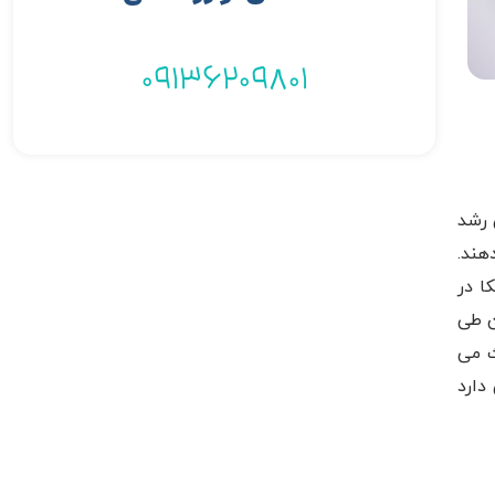
09136209801
 رشد
هند.
ا در
کان طی
ث می
دارد