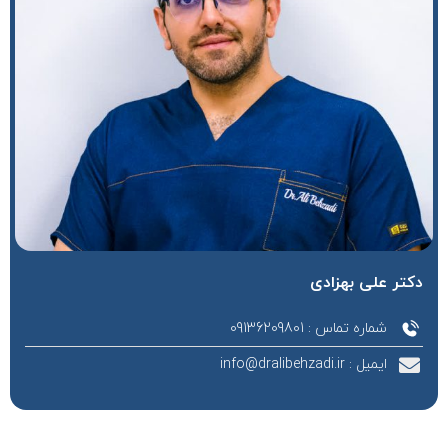
دکتر علی بهزادی
شماره تماس : 09136209801
ایمیل : info@dralibehzadi.ir