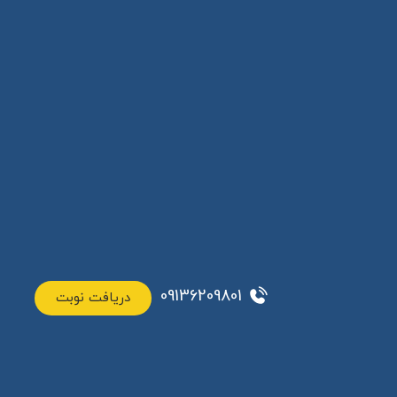
09136209801
دریافت نوبت