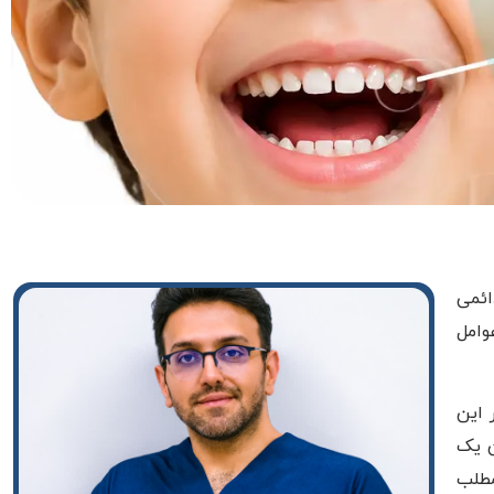
ائمی
وامل
ر این
ن یک
مطلب