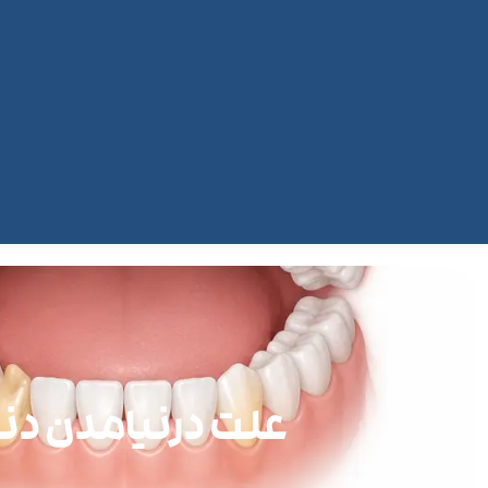
علت درنیامدن دند