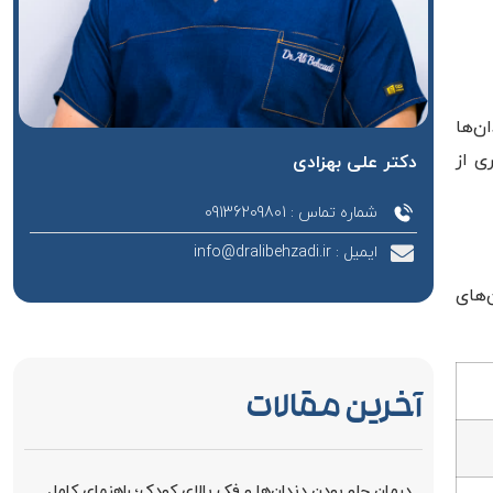
ن‌ها
ی از
دکتر علی بهزادی
شماره تماس : 09136209801
ایمیل : info@dralibehzadi.ir
‌های
آخرین مقالات
درمان جلو بودن دندان‌ها و فک بالای کودک؛ راهنمای کامل