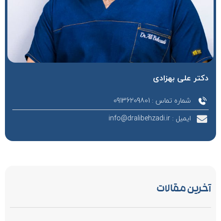
دکتر علی بهزادی
شماره تماس : 09136209801
ایمیل : info@dralibehzadi.ir
آخرین مقالات