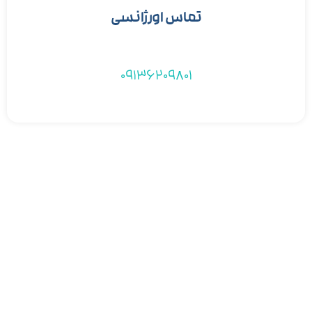
تماس اورژانسی
09136209801
دیدگاهتان را بنویسید
برای نوشتن دیدگاه باید
وارد بشوید
.