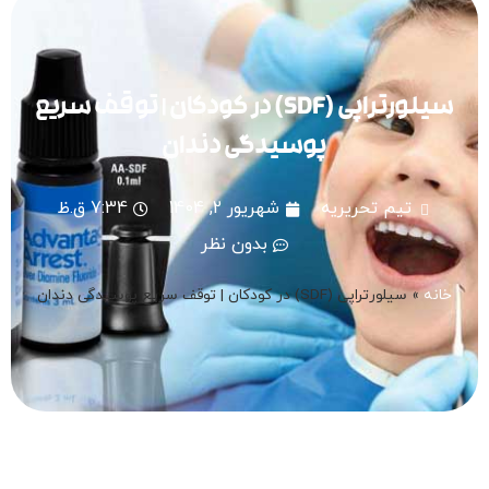
سیلورتراپی (SDF) در کودکان | توقف سریع
پوسیدگی دندان
تیم تحریریه
شهریور 2, 1404
7:34 ق.ظ
بدون نظر
خانه
»
سیلورتراپی (SDF) در کودکان | توقف سریع پوسیدگی دندان