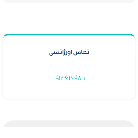
تماس اورژانسی
09136209801
دیدگاهتان را بنویسید