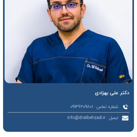
دکتر علی بهزادی
شماره تماس : 09136209801
ایمیل : info@dralibehzadi.ir