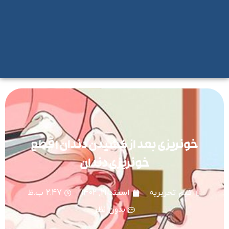
خونریزی بعد از کشیدن دندان | قطع
خونریزی دندان
تیم تحریریه
اسفند 19, 1402
2:47 ب.ظ
بدون نظر