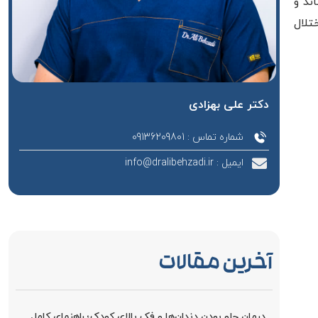
ند و
تلال
دکتر علی بهزادی
شماره تماس : 09136209801
ایمیل : info@dralibehzadi.ir
آخرین مقالات
درمان جلو بودن دندان‌ها و فک بالای کودک؛ راهنمای کامل