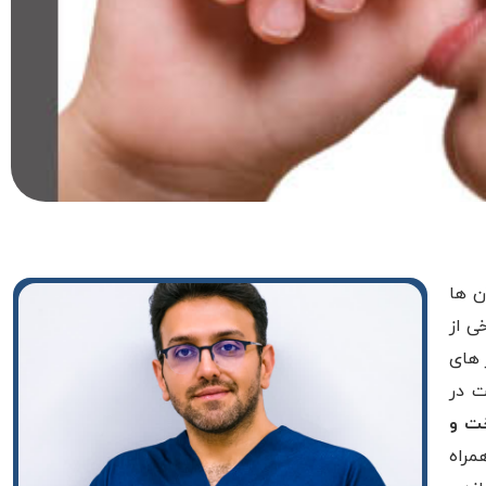
ن ها
ی از
 های
ت در
خت و
مراه