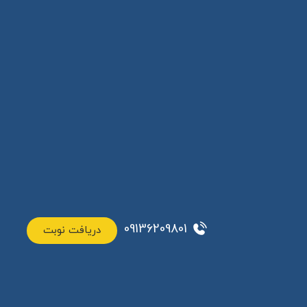
09136209801
دریافت نوبت