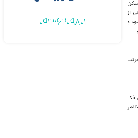
ممکن
ی از
09136209801
ود و
:
مرتب
ی فک
ظاهر