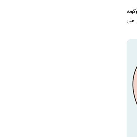
گونه
 علی