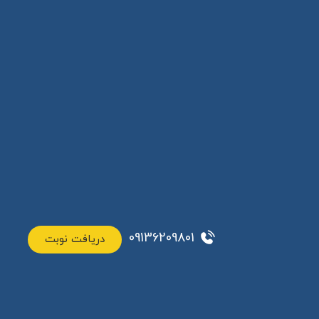
09136209801
دریافت نوبت