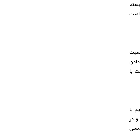
بسته
 است
قعیت
دادن
ت یا
م با
و در
دنسی