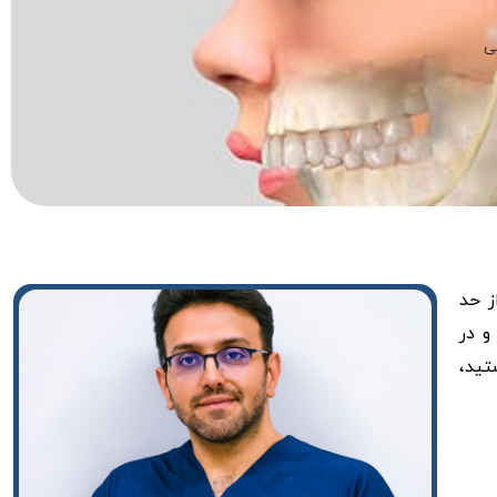
ی
ز حد
دارد و در
تید،