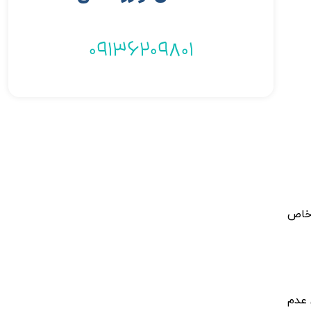
09136209801
 خاص
 عدم