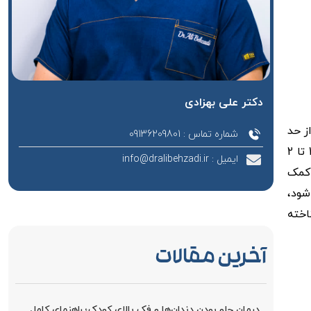
دکتر علی بهزادی
ز حد
شماره تماس : 09136209801
معمول روی دندان‌های فک پایین قرار می‌گیرند. در حالت طبیعی، باید بین دندان‌های بالایی و پایینی یک همپوشانی کوچک (حدود 1 تا 2
ایمیل : info@dralibehzadi.ir
 کمک
شود،
 شناخته
آخرین مقالات
درمان جلو بودن دندان‌ها و فک بالای کودک؛ راهنمای کامل