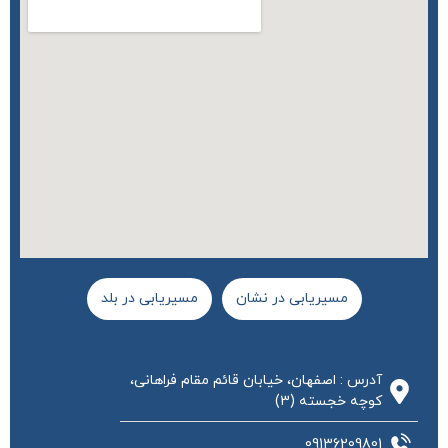
مسیریابی در نشان
مسیریابی در بلد
آدرس : اصفهان، خیابان قائم مقام فراهانی،
کوچه خجسته (3)
09136209801