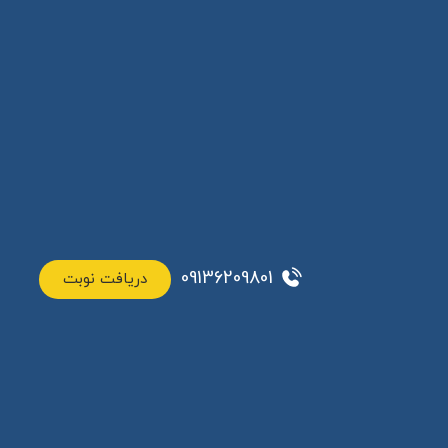
09136209801
دریافت نوبت