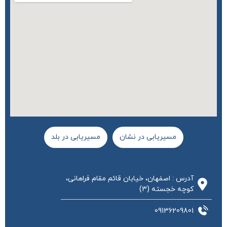
مسیریابی در نشان
مسیریابی در بلد
آدرس : اصفهان، خیابان قائم مقام فراهانی،
کوچه خجسته (3)
09136209801